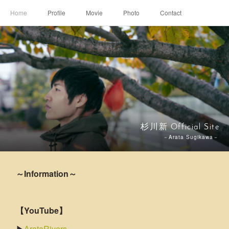
Home
Profile
Movie
Photo
Contact
杉川新 Official Site
－Arata Sugikawa－
～Information～
【YouTube】
▶
ArataRivers